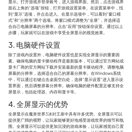
显示。打开游戏并登录账号，进入游戏界面。然后，点击游戏界
面右上角的“选项”按钮，打开游戏设置菜单。在设置菜单中，找
到“显示”选项，并点击进入。在显示选项中，可以看到“窗口模
式”和“分辨率”两个选项。将窗口模式调整为“全屏”，并选择适
合自己电脑屏幕的分辨率。点击“应用”按钮保存设置。通过以上
步骤，玩家就可以在游戏中享受全屏显示的视觉效果。
3. 电脑硬件设置
除了游戏内设置外，电脑硬件设置也是实现全屏显示的重要因
素。确保电脑的显卡驱动程序是最新版本，可以通过官方网站或
显卡厂商的官方网站下载并安装最新的显卡驱动程序。调整电脑
屏幕的分辨率，选择适合自己的屏幕分辨率。在Windows系统
中，可以通过右键点击桌面空白处，选择“显示设置”进入显示设
置界面，然后调整屏幕分辨率。确保电脑的硬件配置足够支持全
屏显示，包括处理器、内存和显卡等。
4. 全屏显示的优势
全屏显示在魔兽世界3冰封王座中具有许多优势。全屏显示可以
提供更广阔的视野，让玩家能够更好地感受游戏世界的细节和氛
围。全屏显示可以提供更加沉浸的游戏体验，让玩家感觉自己置