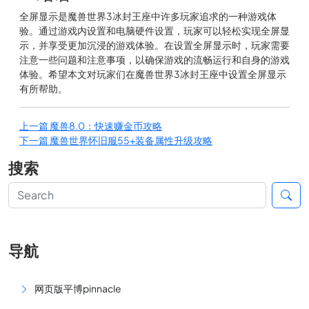
全屏显示是魔兽世界3冰封王座中许多玩家追求的一种游戏体
验。通过游戏内设置和电脑硬件设置，玩家可以轻松实现全屏显
示，并享受更加沉浸的游戏体验。在设置全屏显示时，玩家需要
注意一些问题和注意事项，以确保游戏的流畅运行和自身的游戏
体验。希望本文对玩家们在魔兽世界3冰封王座中设置全屏显示
有所帮助。
上一篇
魔兽8.0：快速赚金币攻略
下一篇
魔兽世界怀旧服55+装备属性升级攻略
搜索
导航
网页版平博pinnacle