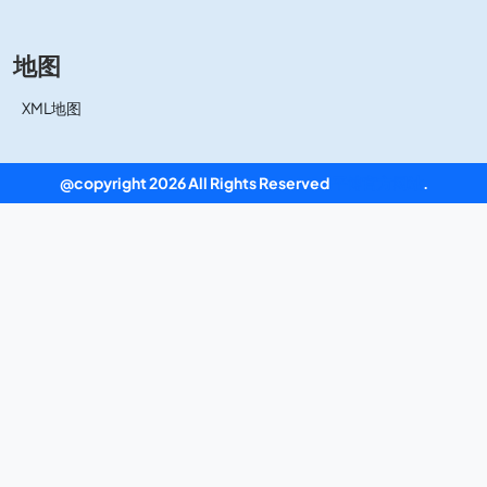
地图
XML地图
@copyright 2026 All Rights Reserved
平博官方网站
.