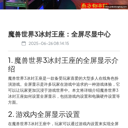
魔兽世界3冰封王座：全屏尽显中心
2025-06-26 08:14:15
1. 魔兽世界3冰封王座的全屏显示介
绍
魔兽世界3冰封王座是一款备受玩家喜爱的大型多人在线角色扮
演游戏。全屏显示是许多玩家在游戏中追求的一种游戏体验，它
可以让玩家更加沉浸于游戏世界中。本文将详细介绍魔兽世界3
冰封王座如何设置全屏显示，包括游戏内设置和电脑硬件设置等
方面。
2. 游戏内全屏显示设置
在魔兽世界3冰封王座中，玩家可以通过游戏内设置来实现全屏